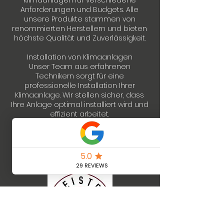
Klimaanlagen für verschiedene
Anforderungen und Budgets. Alle
unsere Produkte stammen von
renommierten Herstellern und bieten
höchste Qualität und Zuverlässigkeit.
Installation von Klimaanlagen
Unser Team aus erfahrenen
Technikern sorgt für eine
professionelle Installation Ihrer
Klimaanlage. Wir stellen sicher, dass
Ihre Anlage optimal installiert wird und
effizient arbeitet.
Warum Coolsulting
wählen?