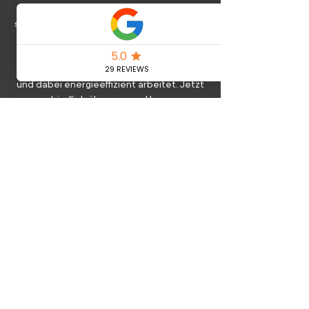
installieren lassen. Unser Meisterbetrieb
steht für Qualität, Zuverlässigkeit und eine
umfassende Betreuung, von der Planung
bis zur Inbetriebnahme. Wir sorgen dafür,
dass Ihre Klimaanlage perfekt funktioniert
und dabei energieeffizient arbeitet. Jetzt
unverbindlich über unsere Homepage
anfragen und von unserer langjährigen
Erfahrung profitieren.
Mehr erfahren
Best Sellers
Informationen
Samsung Klimaanlage
Blog