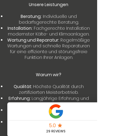
Unsere Leistungen
Beratung:
Individuelle und
bedarfsgerechte Beratung.
Installation:
Fachgerechte Installation
modernster Kälte- und Klimaanlagen.
Wartung und Reparatur:
Regelmäßige
Wartungen und schnelle Reparaturen
für eine effiziente und störungsfreie
Funktion Ihrer Anlagen.
Warum wir?
Qualität:
Höchste Qualität durch
zertifizierten Meisterbetrieb.
Erfahrung:
Langjährige Erfahrung und
Fachkompetenz.
Kundenzufriedenheit:
Ihr Vertrauen
und Ihre Zufriedenheit sind unser Ziel.
Umweltfreundlich:
Einsatz
umweltfreundlicher und
energieeffizienter Lösungen.