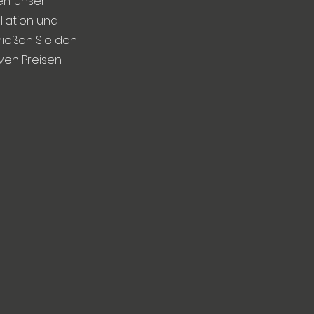
n. Unser
llation und
nießen Sie den
iven Preisen