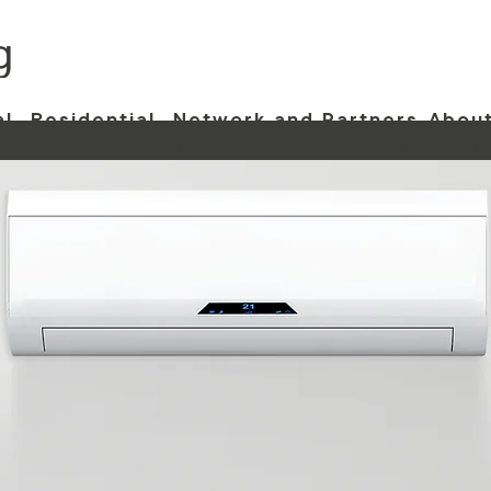
al
Residential
Network and Partners
About
art
Start
Industry
Network and Partners