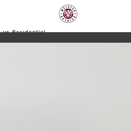
 us
Residential
About us
Blog