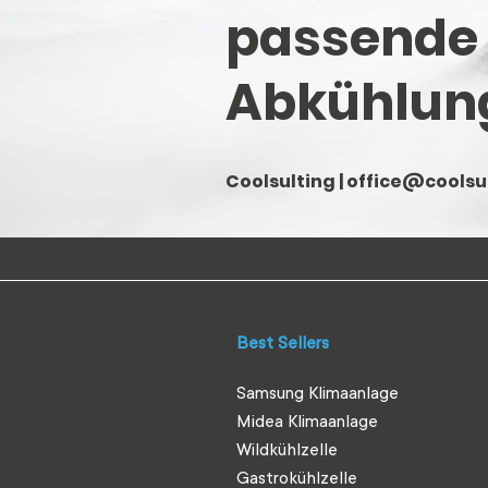
passende
Abkühlun
Coolsulting |
office@coolsul
Best Sellers
Samsung Klimaanlage
Midea Klimaanlage
Wildkühlzelle
Gastrokühlzelle