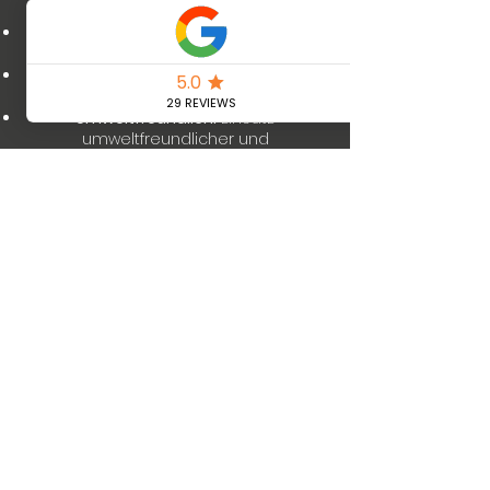
zertifizierten Meisterbetrieb.
Erfahrung:
Langjährige Erfahrung und
Fachkompetenz.
Kundenzufriedenheit:
Ihr Vertrauen
und Ihre Zufriedenheit sind unser Ziel.
Umweltfreundlich:
Einsatz
umweltfreundlicher und
energieeffizienter Lösungen.
Mehr erfahren
Wir sorgen für die
passende Abkühlung
Coolsulting |
office@coolsulting.at
|