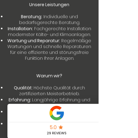
Unsere Leistungen
Beratung:
Individuelle und
bedarfsgerechte Beratung.
Installation:
Fachgerechte Installation
modernster Kälte- und Klimaanlagen.
Wartung und Reparatur:
Regelmäßige
Wartungen und schnelle Reparaturen
für eine effiziente und störungsfreie
Funktion Ihrer Anlagen.
Warum wir?
Qualität:
Höchste Qualität durch
zertifizierten Meisterbetrieb.
Erfahrung:
Langjährige Erfahrung und
Fachkompetenz.
Kundenzufriedenheit:
Ihr Vertrauen
und Ihre Zufriedenheit sind unser Ziel.
Umweltfreundlich:
Einsatz
umweltfreundlicher und
energieeffizienter Lösungen.