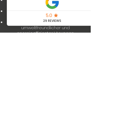
Erfahrung:
Langjährige Erfahrung und
Fachkompetenz.
Kundenzufriedenheit:
Ihr Vertrauen
und Ihre Zufriedenheit sind unser Ziel.
Umweltfreundlich:
Einsatz
umweltfreundlicher und
energieeffizienter Lösungen.
Mehr erfahren
Wir sorgen für die
passende Abkühlung
Coolsulting |
office@coolsulting.at
|
+43732272718