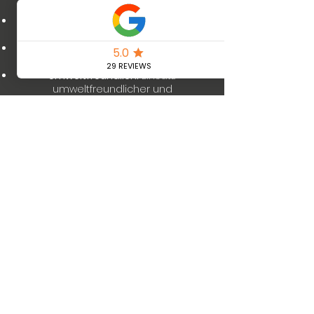
zertifizierten Meisterbetrieb.
Erfahrung:
Langjährige Erfahrung und
Fachkompetenz.
Kundenzufriedenheit:
Ihr Vertrauen
und Ihre Zufriedenheit sind unser Ziel.
Umweltfreundlich:
Einsatz
umweltfreundlicher und
energieeffizienter Lösungen.
Mehr erfahren
Wir sorgen für die
passende Abkühlung
Coolsulting |
office@coolsulting.at
|