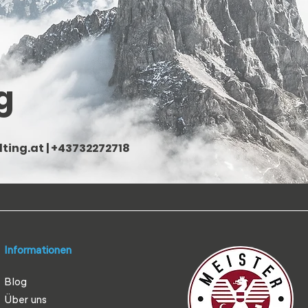
g
ting.at
| +43732272718
Informationen
Blog
Über uns