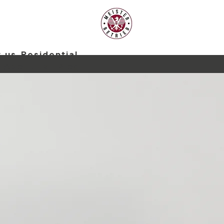
 us
Residential
About us
Blog