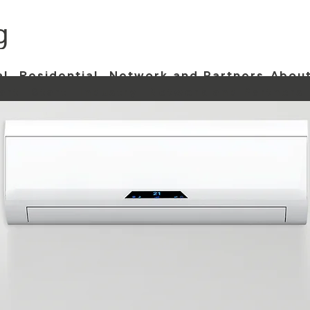
al
Residential
Network and Partners
About
art
Start
Industry
Network and Partners