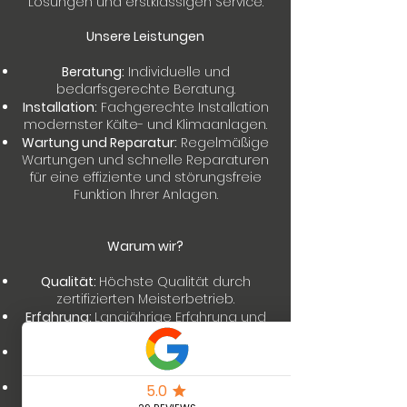
Lösungen und erstklassigen Service.
Unsere Leistungen
Beratung:
Individuelle und
bedarfsgerechte Beratung.
Installation:
Fachgerechte Installation
modernster Kälte- und Klimaanlagen.
Wartung und Reparatur:
Regelmäßige
Wartungen und schnelle Reparaturen
für eine effiziente und störungsfreie
Funktion Ihrer Anlagen.
Warum wir?
Qualität:
Höchste Qualität durch
zertifizierten Meisterbetrieb.
Erfahrung:
Langjährige Erfahrung und
Fachkompetenz.
Kundenzufriedenheit:
Ihr Vertrauen
und Ihre Zufriedenheit sind unser Ziel.
Umweltfreundlich:
Einsatz
umweltfreundlicher und