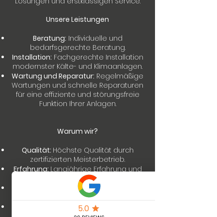
Lösungen und erstklassigen Service.
Unsere Leistungen
Beratung:
Individuelle und
bedarfsgerechte Beratung.
Installation:
Fachgerechte Installation
modernster Kälte- und Klimaanlagen.
Wartung und Reparatur:
Regelmäßige
Wartungen und schnelle Reparaturen
für eine effiziente und störungsfreie
Funktion Ihrer Anlagen.
Warum wir?
Qualität:
Höchste Qualität durch
zertifizierten Meisterbetrieb.
Erfahrung:
Langjährige Erfahrung und
Fachkompetenz.
Kundenzufriedenheit:
Ihr Vertrauen
und Ihre Zufriedenheit sind unser Ziel.
Umweltfreundlich:
Einsatz
umweltfreundlicher und