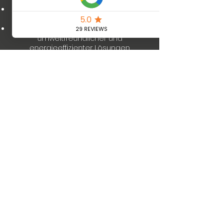
Kundenzufriedenheit:
Ihr Vertrauen
und Ihre Zufriedenheit sind unser Ziel.
Umweltfreundlich:
Einsatz
umweltfreundlicher und
energieeffizienter Lösungen.
Mehr erfahren
Wir sorgen für die
passende Abkühlung
Coolsulting |
office@coolsulting.at
|
+43732272718