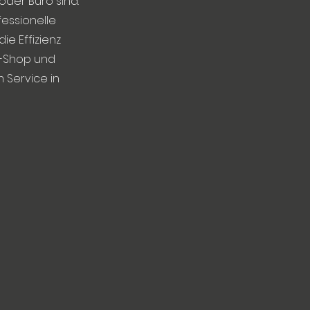
oder Büro sind.
fessionelle
ie Effizienz
e-Shop und
 Service in