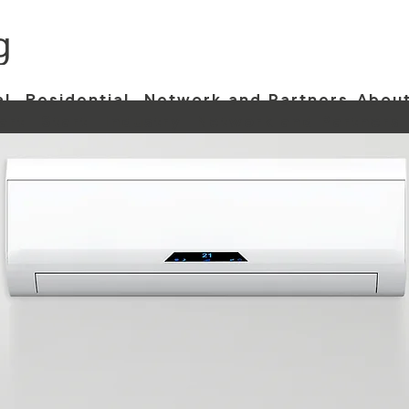
al
Residential
Network and Partners
About
art
Start
Industry
Network and Partners