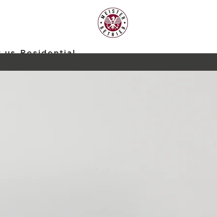
 us
Residential
About us
Blog