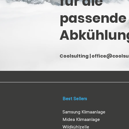
für die
passende
Abkühlun
Coolsulting |
office@coolsul
Best Sellers
Samsung Klimaanlage
Midea Klimaanlage
Wildkühlzelle