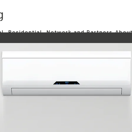
al
Residential
Network and Partners
About
art
Start
Industry
Network and Partners