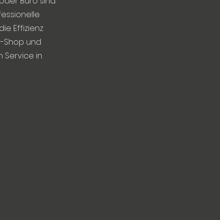
oder Büro sind.
fessionelle
ie Effizienz
ne-Shop und
 Service in