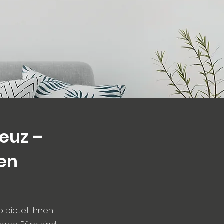
euz –
len
p bietet Ihnen