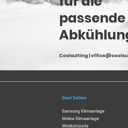
für die
passende
Abkühlun
Coolsulting |
office@coolsul
Best Sellers
Samsung Klimaanlage
Midea Klimaanlage
Wildkühlzelle