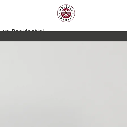
 us
Residential
About us
Blog