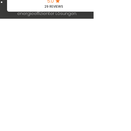
Umweltfreundlich:
Einsatz
umweltfreundlicher und
energieeffizienter Lösungen.
Mehr erfahren
Wir sorgen für die
passende Abkühlung
Coolsulting |
office@coolsulting.at
|
+43732272718