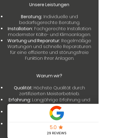
Unsere Leistungen
Beratung:
Individuelle und
bedarfsgerechte Beratung.
Installation:
Fachgerechte Installation
modernster Kälte- und Klimaanlagen.
Wartung und Reparatur:
Regelmäßige
Wartungen und schnelle Reparaturen
für eine effiziente und störungsfreie
Funktion Ihrer Anlagen.
Warum wir?
Qualität:
Höchste Qualität durch
zertifizierten Meisterbetrieb.
Erfahrung:
Langjährige Erfahrung und
Fachkompetenz.
Kundenzufriedenheit:
Ihr Vertrauen
und Ihre Zufriedenheit sind unser Ziel.
Umweltfreundlich:
Einsatz
umweltfreundlicher und
energieeffizienter Lösungen.