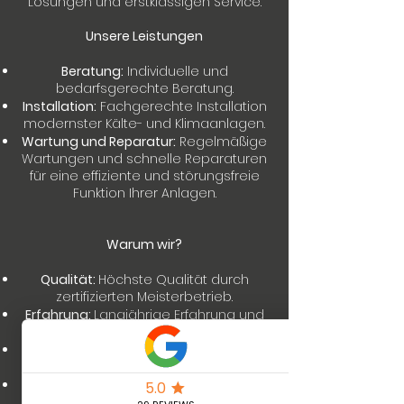
Lösungen und erstklassigen Service.
Unsere Leistungen
Beratung:
Individuelle und
bedarfsgerechte Beratung.
Installation:
Fachgerechte Installation
modernster Kälte- und Klimaanlagen.
Wartung und Reparatur:
Regelmäßige
Wartungen und schnelle Reparaturen
für eine effiziente und störungsfreie
Funktion Ihrer Anlagen.
Warum wir?
Qualität:
Höchste Qualität durch
zertifizierten Meisterbetrieb.
Erfahrung:
Langjährige Erfahrung und
Fachkompetenz.
Kundenzufriedenheit:
Ihr Vertrauen
und Ihre Zufriedenheit sind unser Ziel.
Umweltfreundlich:
Einsatz
umweltfreundlicher und