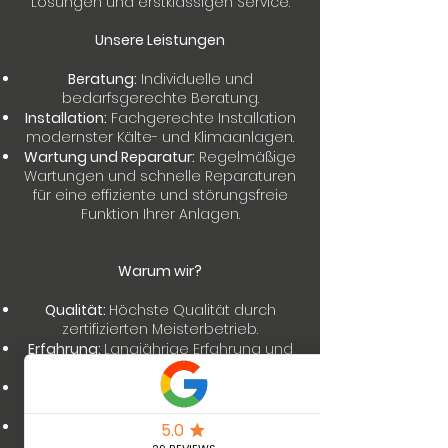
Lösungen und erstklassigen Service.
Unsere Leistungen
Beratung:
Individuelle und
bedarfsgerechte Beratung.
Installation:
Fachgerechte Installation
modernster Kälte- und Klimaanlagen.
Wartung und Reparatur:
Regelmäßige
Wartungen und schnelle Reparaturen
für eine effiziente und störungsfreie
Funktion Ihrer Anlagen.
Warum wir?
Qualität:
Höchste Qualität durch
zertifizierten Meisterbetrieb.
Erfahrung:
Langjährige Erfahrung und
Fachkompetenz.
Kundenzufriedenheit:
Ihr Vertrauen
und Ihre Zufriedenheit sind unser Ziel.
Umweltfreundlich:
Einsatz
umweltfreundlicher und