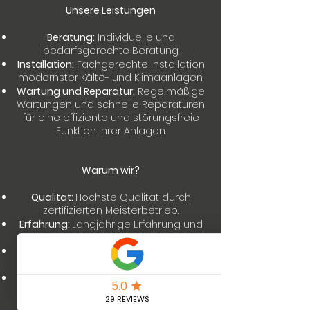
Unsere Leistungen
Beratung:
Individuelle und
bedarfsgerechte Beratung.
Installation:
Fachgerechte Installation
modernster Kälte- und Klimaanlagen.
Wartung und Reparatur:
Regelmäßige
Wartungen und schnelle Reparaturen
für eine effiziente und störungsfreie
Funktion Ihrer Anlagen.
Warum wir?
Qualität:
Höchste Qualität durch
zertifizierten Meisterbetrieb.
Erfahrung:
Langjährige Erfahrung und
Fachkompetenz.
Kundenzufriedenheit:
Ihr Vertrauen
und Ihre Zufriedenheit sind unser Ziel.
Umweltfreundlich:
Einsatz
umweltfreundlicher und
energieeffizienter Lösungen.