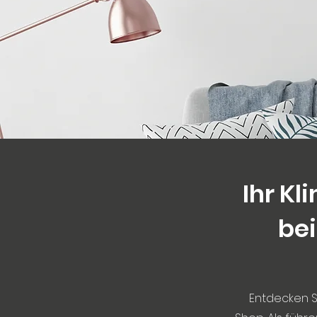
Ihr K
bei
Entdecken S