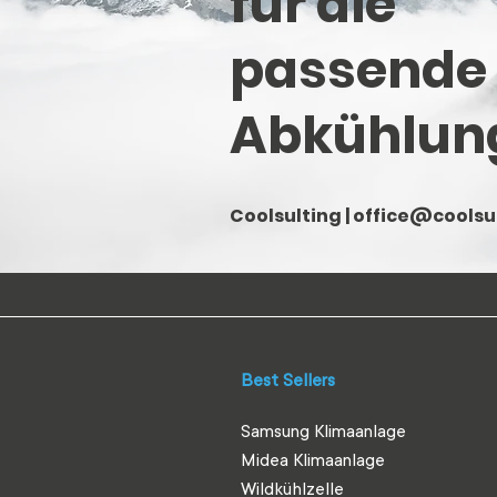
für die
passende
Abkühlun
Coolsulting |
office@coolsul
Best Sellers
Samsung Klimaanlage
Midea Klimaanlage
Wildkühlzelle