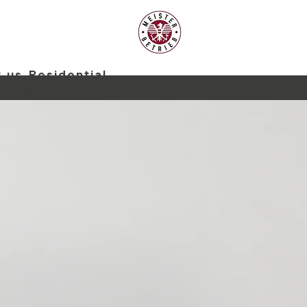
 us
Residential
About us
Blog