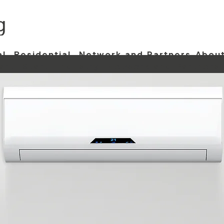
al
Residential
Network and Partners
About
art
Start
Industry
Network and Partners