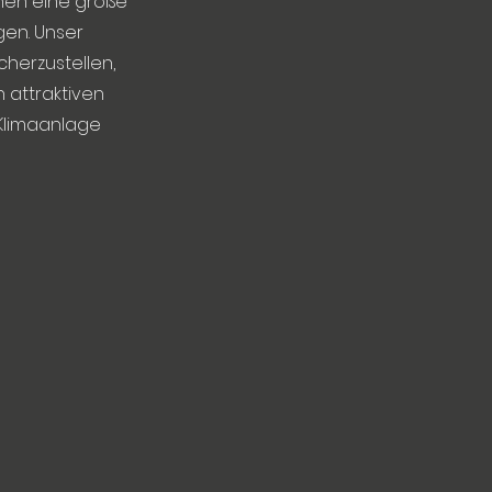
hnen eine große
gen. Unser
cherzustellen,
n attraktiven
 Klimaanlage