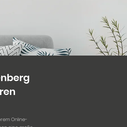
enberg
eren
erem Online-