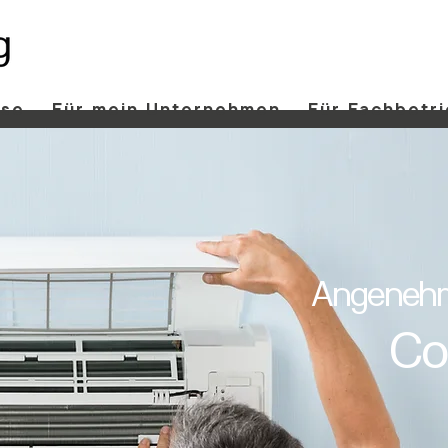
use
Für mein Unternehmen
Für Fachbetr
Angenehm
Co