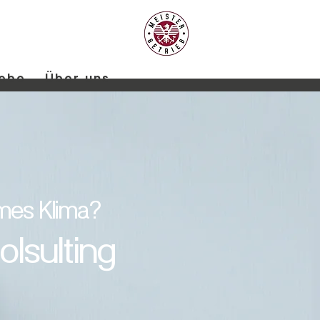
iebe
Über uns
es Klima?
olsulting