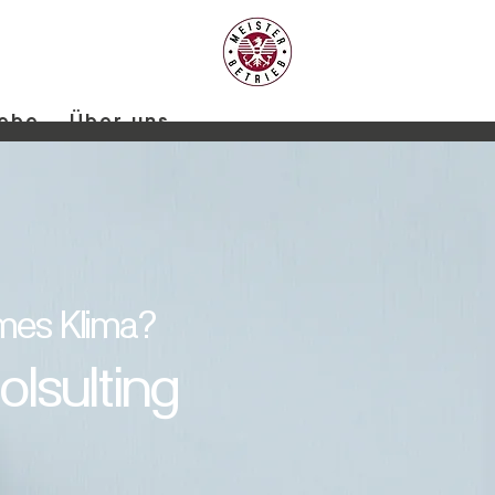
iebe
Über uns
es Klima?
olsulting