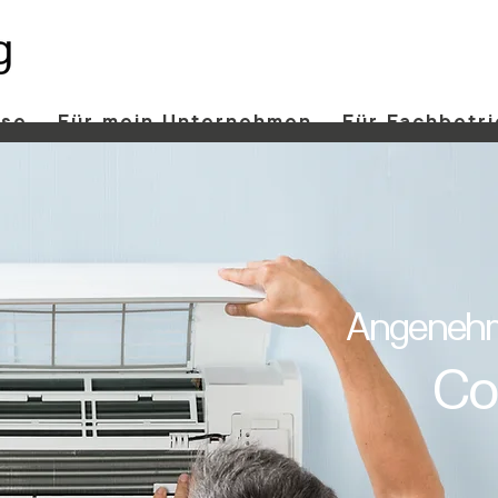
use
Für mein Unternehmen
Für Fachbetr
Angenehm
Co