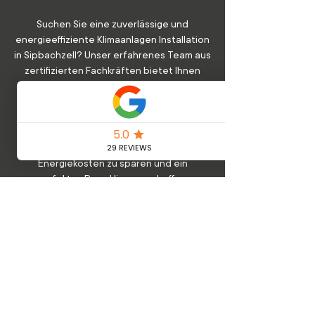
Suchen Sie eine zuverlässige und
energieeffiziente Klimaanlagen Installation
in Sipbachzell? Unser erfahrenes Team aus
zertifizierten Fachkräften bietet Ihnen
eine fachgerechte Installation, die sowohl
Ihre Kühlungsbedürfnisse als auch
Energieeffizienz maximiert. Wir sorgen
dafür, dass Ihre Klimaanlage optimal
eingestellt ist, um langfristig
Energiekosten zu sparen und ein
perfektes Raumklima zu schaffen.
Kontaktieren Sie uns noch heute über
unsere Homepage, um eine unverbindliche
Anfrage zu stellen und von unserer
Expertise zu profitieren.
Mehr erfahren