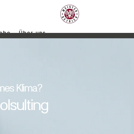
iebe
Über uns
es Klima?
olsulting