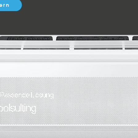
ern
Passende Lösung
olsulting