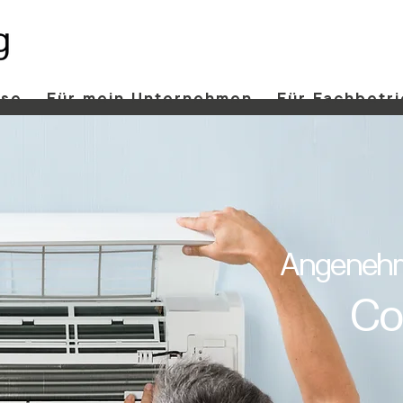
use
Für mein Unternehmen
Für Fachbetr
Angenehm
Co