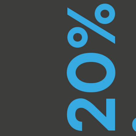
20%
S