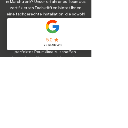
in Marchtrenk? Unser erfahrenes Team aus
zertifizierten Fachkräften bietet Ihnen
eine fachgerechte Installation, die sowohl
Ihre Kühlungsbedürfnisse als auch
Energieeffizienz maximiert. Wir sorgen
dafür, dass Ihre Klimaanlage optimal
eingestellt ist, um langfristig
Energiekosten zu sparen und ein
perfektes Raumklima zu schaffen.
Kontaktieren Sie uns noch heute über
unsere Homepage, um eine unverbindliche
Anfrage zu stellen und von unserer
Expertise zu profitieren.
Mehr erfahren