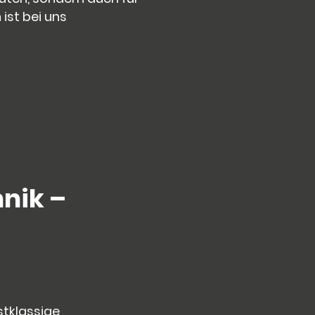
ist bei uns
hnik –
stklassige