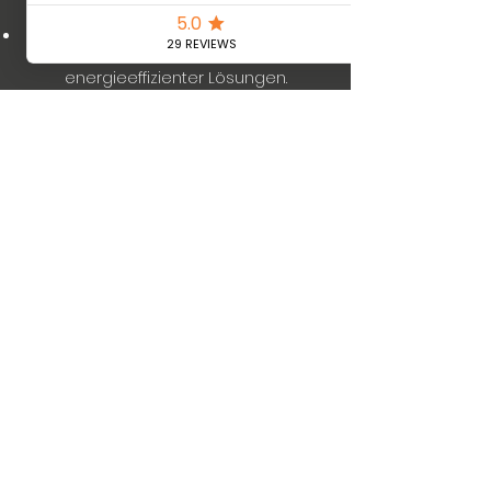
und Ihre Zufriedenheit sind unser Ziel.
Umweltfreundlich:
Einsatz
umweltfreundlicher und
energieeffizienter Lösungen.
Mehr erfahren
Wir sorgen für die
passende Abkühlung
Coolsulting |
office@coolsulting.at
|
+43732272718