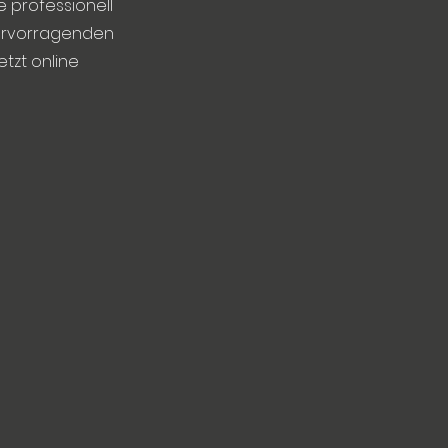
e professionell
 hervorragenden
tzt online