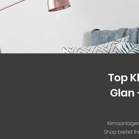
Top K
Glan 
Klimaanlagen 
Shop bietet I