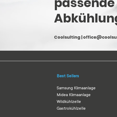
passende
Abkühlun
Coolsulting |
office@coolsul
Best Sellers
Samsung Klimaanlage
Midea Klimaanlage
Wildkühlzelle
Gastrokühlzelle