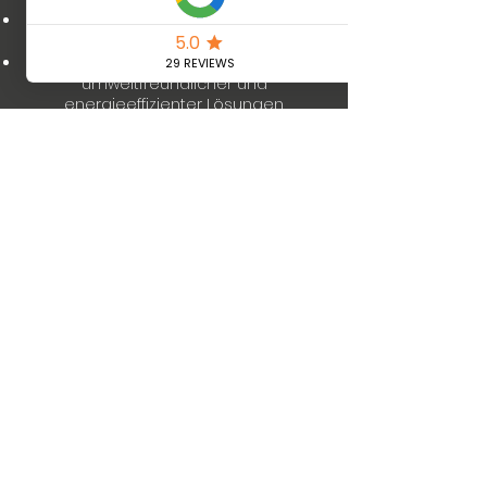
Kundenzufriedenheit:
Ihr Vertrauen
und Ihre Zufriedenheit sind unser Ziel.
Umweltfreundlich:
Einsatz
umweltfreundlicher und
energieeffizienter Lösungen.
Mehr erfahren
Wir sorgen für die
passende Abkühlung
Coolsulting |
office@coolsulting.at
|
+43732272718