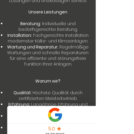
Lösungen und erstklassigen Service.
Unsere Leistungen
Beratung:
Individuelle und
bedarfsgerechte Beratung.
Installation:
Fachgerechte Installation
modernster Kälte- und Klimaanlagen.
Wartung und Reparatur:
Regelmäßige
Wartungen und schnelle Reparaturen
für eine effiziente und störungsfreie
Funktion Ihrer Anlagen.
Warum wir?
Qualität:
Höchste Qualität durch
zertifizierten Meisterbetrieb.
Erfahrung:
Langjährige Erfahrung und
Fachkompetenz.
Kundenzufriedenheit:
Ihr Vertrauen
und Ihre Zufriedenheit sind unser Ziel.
Umweltfreundlich:
Einsatz
umweltfreundlicher und