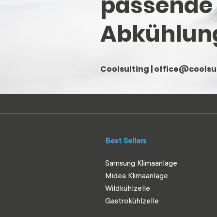
passende
Abkühlun
Coolsulting |
office@coolsul
Best Sellers
Samsung Klimaanlage
Midea Klimaanlage
Wildkühlzelle
Gastrokühlzelle