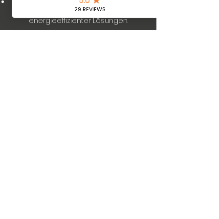
Umweltfreundlich:
Einsatz
umweltfreundlicher und
energieeffizienter Lösungen.
Mehr erfahren
Wir sorgen für die
passende Abkühlung
Coolsulting |
office@coolsulting.at
|
+43732272718
Best Sellers
Informationen