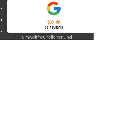
zertifizierten Meisterbetrieb.
Erfahrung:
Langjährige Erfahrung und
Fachkompetenz.
Kundenzufriedenheit:
Ihr Vertrauen
und Ihre Zufriedenheit sind unser Ziel.
Umweltfreundlich:
Einsatz
umweltfreundlicher und
energieeffizienter Lösungen.
Mehr erfahren
Wir sorgen für die
passende Abkühlung
Coolsulting |
office@coolsulting.at
|