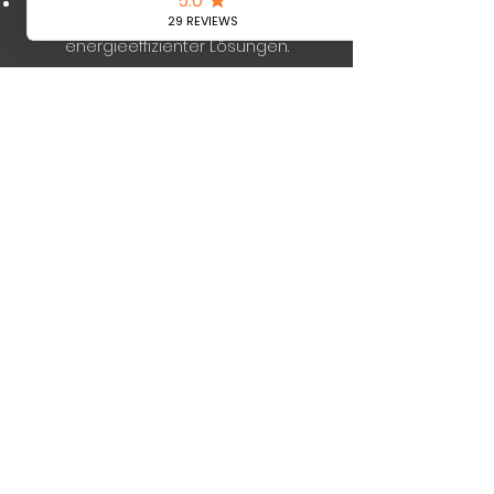
Umweltfreundlich:
Einsatz
umweltfreundlicher und
energieeffizienter Lösungen.
Mehr erfahren
Wir sorgen für die
passende Abkühlung
Coolsulting |
office@coolsulting.at
|
+43732272718
Best Sellers
Informationen