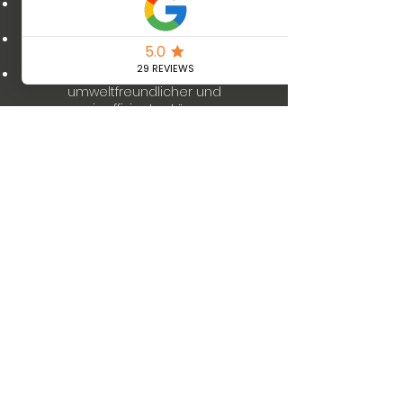
Erfahrung:
Langjährige Erfahrung und
Fachkompetenz.
Kundenzufriedenheit:
Ihr Vertrauen
und Ihre Zufriedenheit sind unser Ziel.
Umweltfreundlich:
Einsatz
umweltfreundlicher und
energieeffizienter Lösungen.
Mehr erfahren
Wir sorgen für die
passende Abkühlung
Coolsulting |
office@coolsulting.at
|
+43732272718