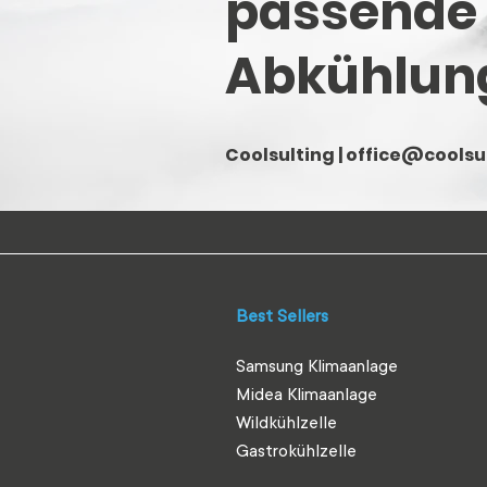
passende
Abkühlun
Coolsulting |
office@coolsul
Best Sellers
Samsung Klimaanlage
Midea Klimaanlage
Wildkühlzelle
Gastrokühlzelle