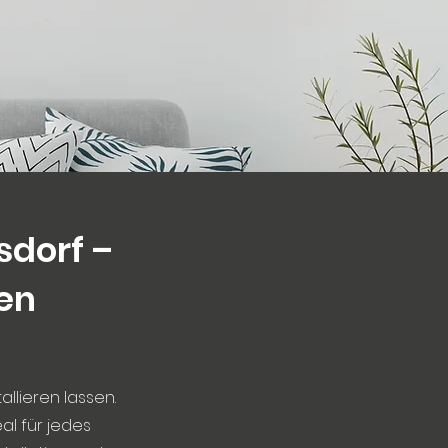
sdorf –
len
allieren lassen.
al für jedes