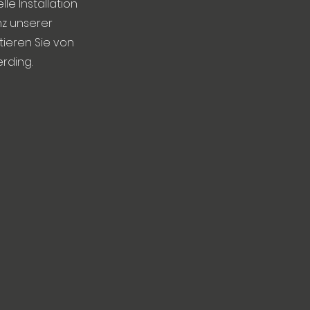
le Installation
nz unserer
tieren Sie von
rding.