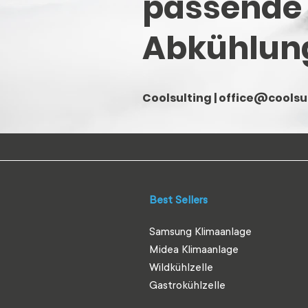
passende
Abkühlun
Coolsulting |
office@coolsul
Best Sellers
Samsung Klimaanlage
Midea Klimaanlage
Wildkühlzelle
Gastrokühlzelle