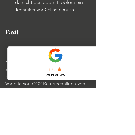
da nicht bei jedem Problem ein 
Techniker vor Ort sein muss.
Fazit
Die Angst vor CO2 in der Kältetechnik 
ist weitgehend unbegründet. Mit den 
richtigen Kenntnissen und einem 
Verständnis für die Technologie 
können Fachbetriebe die zahlreichen 
Vorteile von CO2-Kältetechnik nutzen, 
insbesondere im Bereich der 
Fernwartung. Es ist an der Zeit, die 
Vorbehalte zu überwinden und die 
Effizienz, Umweltfreundlichkeit und 
fortschrittlichen 
Fernwartungsmöglichkeiten, die CO2-
Systeme bieten, voll auszuschöpfen. 