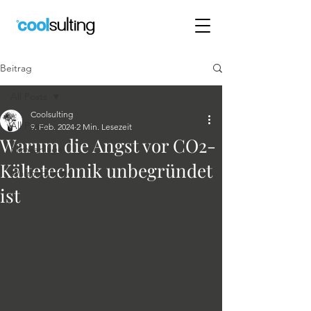
Beitrag
All Posts
Coolsulting
All Posts
9. Feb. 2024
2 Min. Lesezeit
Warum die Angst vor CO2-
Klimaanlage
Kältetechnik unbegründet
Wärmepumpe
ist